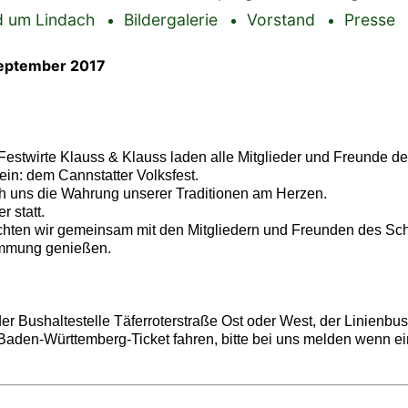
 um Lindach
Bildergalerie
Vorstand
Presse
September 2017
Festwirte Klauss & Klauss laden alle Mitglieder und Freunde d
ein: dem Cannstatter Volksfest.
 uns die Wahrung unserer Traditionen am Herzen.
 statt.
ten wir gemeinsam mit den Mitgliedern und Freunden des Sch
immung genießen.
der Bushaltestelle Täferroterstraße Ost oder West, der Linienbu
aden-Württemberg-Ticket fahren, bitte bei uns melden wenn ein