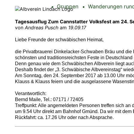
Gruppen
Wanderungen rund
Tagesausflug Zum Cannstatter Volksfest am 24. 
von
Andreas Pusch
am
19.09.17
Liebe Freunde der schwäbischen Heimat,
die Privatbrauerei Dinkelacker-Schwaben Bräu und die 
schönsten und traditionsreichsten Feste in Deutschland 
Denn genau wie dem Schwäbischen Albverein liegt auch
Deshalb findet der „3. Schwäbische Albvereinstag“ wieder
Am Sonntag, den 24. September 2017 ab 13.00 Uhr möch
Klauss & Klauss feiern und die ausgelassene Wasenst
Verantwortlich:
Bernd Maile,
Tel.: 07171 / 72405
Treffpunkt: Alle angemeldeten Personen treffen sich an 
um 9.54 Uhr direkt am Bahnhof Gmünd. Da wir mit dem B
Rückfahrt: ca. 17.26 Uhr oder nach Absprache.